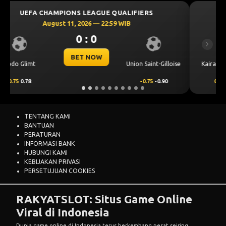
UEFA CHAMPIONS LEAGUE QUALIFIERS
August 11, 2026 — 22:00 WIB
0 : 0
Previous
Next
BET NOW
oise
Kairat Almaty (n)
Levski Sofia
0.00
0.82
0.00
-0.94
TENTANG KAMI
BANTUAN
PERATURAN
INFORMASI BANK
HUBUNGI KAMI
KEBIJAKAN PRIVASI
PERSETUJUAN COOKIES
RAKYATSLOT: Situs Game Online
Viral di Indonesia
Dunia game online di Indonesia terus berkembang pesat seiring