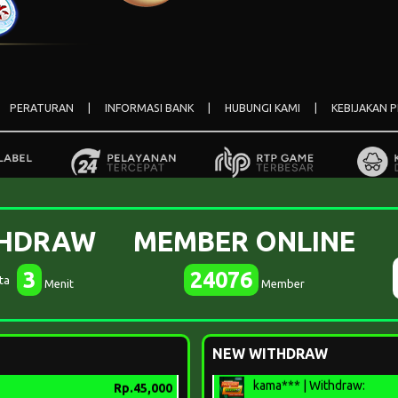
PERATURAN
|
INFORMASI BANK
|
HUBUNGI KAMI
|
KEBIJAKAN P
iswah***i | Withdraw:
Rp.40,000
int*** | Withdraw:
Rp.45,000
THDRAW
MEMBER ONLINE
perm*** | Withdraw:
Rp.15,000
3
24076
ta
Menit
Member
dama*** | Withdraw:
Rp.15,000
kama*** | Withdraw:
Rp.45,000
NEW WITHDRAW
mut*** | Withdraw:
Rp.25,000