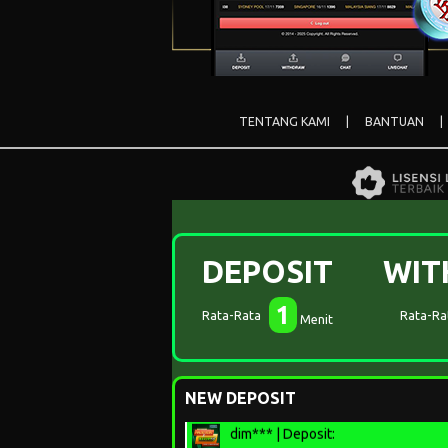
TENTANG KAMI
|
BANTUAN
|
koko***u | Deposit:
usa*** | Deposit:
DEPOSIT
WI
ani*** | Deposit:
1
Rata-Rata
Rata-Ra
Menit
firga***ro | Deposit:
dim*** | Deposit:
NEW DEPOSIT
rah*** | Deposit: