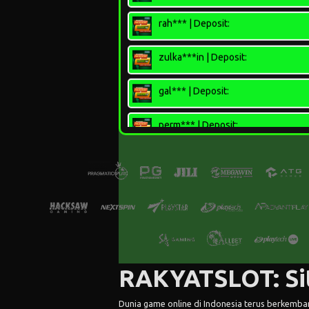
zulka***in | Deposit:
gal*** | Deposit:
perm*** | Deposit:
uta*** | Deposit:
zami*** | Deposit:
kama*** | Deposit:
sit*** | Deposit:
raj*** | Deposit:
RAKYATSLOT: Sit
sil*** | Deposit:
Dunia game online di Indonesia terus berkemban