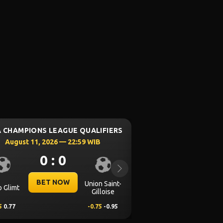
/8/2026
8/8/2026
A CHAMPIONS LEAGUE QUALIFIERS
August 11, 2026 — 22:00 WIB
0 : 0
Next
BET NOW
t Almaty
Levski Sofia
(n)
0
0.76
0.00
-0.94