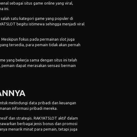
kenal sebagai situs game online yang viral,
 ini.
Rp.1,390,000
salah satu kategori game yang populer di
YATSLOT begitu istimewa sehingga menjadi viral
Rp.1,670,000
 Meskipun fokus pada permainan slot juga
Rp.60,000
 yang tersedia, para pemain tidak akan pernah
Rp.1,560,000
me yang bekerja sama dengan situs ini telah
, pemain dapat merasakan sensasi bermain
Rp.1,010,000
Rp.1,500,000
ANNYA
Rp.1,680,000
untuk melindungi data pribadi dan keuangan
manan informasi pribadi mereka.
Rp.190,000
esif dan strategis. RAKYATSLOT aktif dalam
enawarkan berbagai jenis bonus dan promosi
anya menarik minat para pemain, tetapi juga
Rp.1,350,000