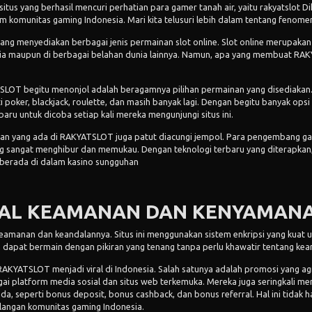
itus yang berhasil mencuri perhatian para gamer tanah air, yaitu
rakyatslot
Di
komunitas gaming Indonesia. Mari kita telusuri lebih dalam tentang fenomena
jasm*** | Withdraw:
Rp.25,000
ng menyediakan berbagai jenis permainan slot online. Slot online merupakan 
esia maupun di berbagai belahan dunia lainnya. Namun, apa yang membuat RAK
sab*** | Withdraw:
Rp.15,000
iswah***i | Withdraw:
LOT begitu menonjol adalah beragamnya pilihan permainan yang disediakan.
Rp.10,000
 poker, blackjack, roulette, dan masih banyak lagi. Dengan begitu banyak opsi
aru untuk dicoba setiap kali mereka mengunjungi situs ini.
ell*** | Withdraw:
Rp.15,000
mainan yang ada di RAKYATSLOT juga patut diacungi jempol. Para pengembang ga
g sangat menghibur dan memukau. Dengan teknologi terbaru yang diterapkan
purw***i | Withdraw:
Rp.20,000
a berada di dalam kasino sungguhan
gila*** | Withdraw:
Rp.35,000
NAL KEAMANAN DAN KENYAMAN
oktav***i | Withdraw:
Rp.20,000
keamanan dan keandalannya. Situs ini menggunakan sistem enkripsi yang kuat 
dapat bermain dengan pikiran yang tenang tanpa perlu khawatir tentang kea
suar***i | Withdraw:
Rp.15,000
YATSLOT menjadi viral di Indonesia. Salah satunya adalah promosi yang agr
i platform media sosial dan situs web terkemuka. Mereka juga seringkali m
ver*** | Withdraw:
 seperti bonus deposit, bonus cashback, dan bonus referral. Hal ini tidak h
Rp.15,000
langan komunitas gaming Indonesia.