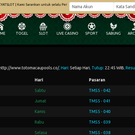
KYATSLOT | Kami Sarankan untuk selalu Perhatikan Nomor Rekening Tujuan Deposit.
ME
TOGEL
SLOT
LIVE CASINO
SPORT
SABUNG
ARC
http://www.totomacaupools.co/
, Hari:
Setiap Hari
, Tutup:
22:45 WIB
, Resu
Hari
Pasaran
Sabtu
TMS5 - 042
Jumat
TMS5 - 041
Kamis
TMS5 - 040
Rabu
TMS5 - 039
Selasa
TMS5 - 038