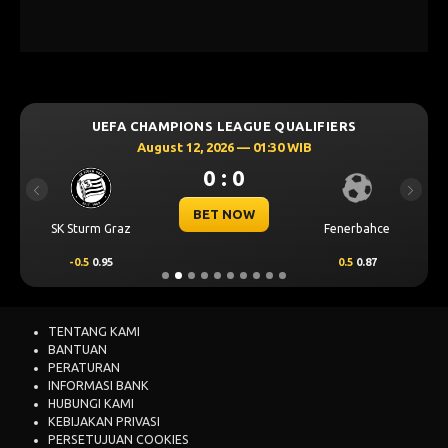
UEFA CHAMPIONS LEAGUE QUALIFIERS
August 12, 2026 — 01:30 WIB
0 : 0
Previous
Next
BET NOW
SK Sturm Graz
Fenerbahce
-0.5
0.95
0.5
0.87
TENTANG KAMI
BANTUAN
PERATURAN
INFORMASI BANK
HUBUNGI KAMI
KEBIJAKAN PRIVASI
PERSETUJUAN COOKIES