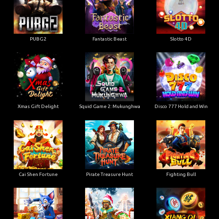
PUBG2
Fantastic Beast
Slotto 4D
Xmas Gift Delight
Squid Game 2: Mukunghwa
Disco 777 Hold and Win
Cai Shen Fortune
Pirate Treasure Hunt
Fighting Bull