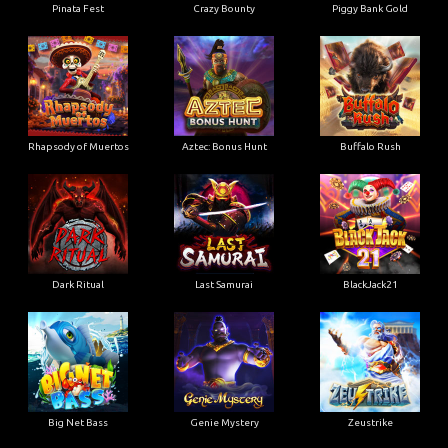
Pinata Fest
Crazy Bounty
Piggy Bank Gold
Rhapsody of Muertos
Aztec: Bonus Hunt
Buffalo Rush
Dark Ritual
Last Samurai
BlackJack21
Big Net Bass
Genie Mystery
Zeustrike