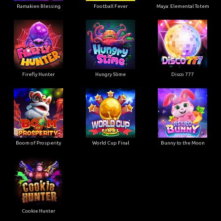
Ramakien Blessing
Football Fever
Maya: Elemental Totem
Firefly Hunter
Hungry Slime
Disco 777
Boom of Prosperity
World Cup Final
Bunny to the Moon
Cookie Hunter