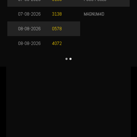
MAGNUM4D
05-08-2026
3072